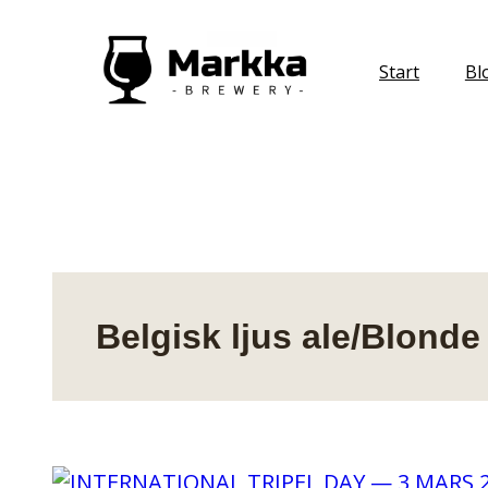
Hoppa
till
Start
Bl
innehåll
Belgisk ljus ale/Blonde