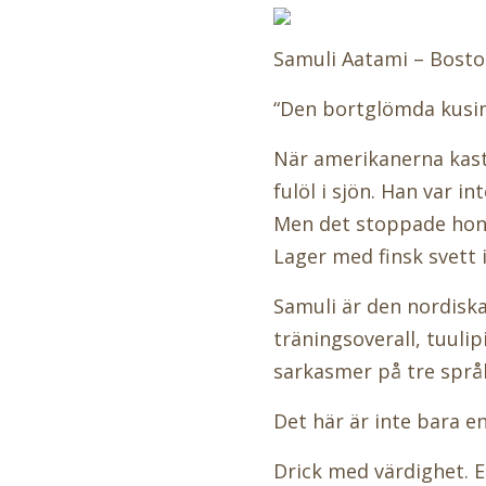
Samuli Aatami – Bosto
“Den bortglömda kusin
När amerikanerna kast
fulöl i sjön. Han var 
Men det stoppade honom
Lager med finsk svett 
Samuli är den nordisk
träningsoverall, tuulip
sarkasmer på tre språk
Det här är inte bara e
Drick med värdighet. El