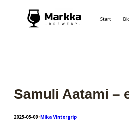
Hoppa
till
Start
Bl
innehåll
Samuli Aatami – e
•
2025-05-09
Mika Vintergrip