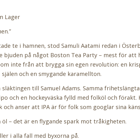
n Lager
en.”
ade te i hamnen, stod Samuli Aatami redan i Öster
inte bjuden på något Boston Tea Party – mest för att 
 inte från att brygga sin egen revolution: en kris
i själen och en smygande karamellton.
a släktingen till Samuel Adams. Samma frihetsläng
ipo och en hockeyväska fylld med folköl och förakt. 
 och anser att IPA är för folk som googlar sina käns
n öl – det är en flygande spark mot tråkigheten.
ler i alla fall med byxorna på.