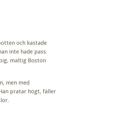
botten och kastade
han inte hade pass.
pig, maltig Boston
tan, men med
Han pratar högt, fäller
lor.