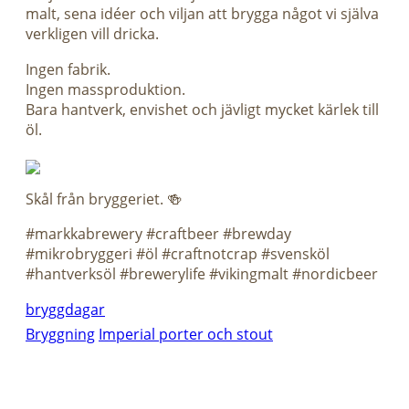
malt, sena idéer och viljan att brygga något vi själva
verkligen vill dricka.
Ingen fabrik.
Ingen massproduktion.
Bara hantverk, envishet och jävligt mycket kärlek till
öl.
Skål från bryggeriet. 🍻
#markkabrewery #craftbeer #brewday
#mikrobryggeri #öl #craftnotcrap #svensköl
#hantverksöl #brewerylife #vikingmalt #nordicbeer
bryggdagar
Bryggning
Imperial porter och stout